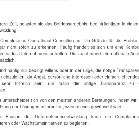
gere Zeit, belasten sie das Betriebsergebnis, beeinträchtigen in viele
wicklung.
r Completence Operational Consulting an. Die Gründe für die Proble
t gar nicht sofort zu erkennen. Häufig handelt es sich um eine Kom
eiche des Unternehmens betreffen. Die zunehmend internationale Aus
sätzlich.
d häufig nur bedingt willens oder in der Lage, die nötige Transparen
inzuleiten, da Angst, persönliche Interessen oder einfach fehlende
 sehr hilfreich sein, um rasch die nötige Transparenz zu e
en.
g unterscheidet sich von den meisten anderen Beratungen, indem wir
etzung der Lösungen mitarbeiten, wenn dieses gewünscht wird.
en Phasen der Unternehmensentwicklung kann die Completence 
ieren oder Wachstumsinitiativen zu begleiten.