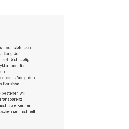
ehmen sieht sich
entlang der
iert. Sich stetig
yklen und die
gen
 dabei ständig den
n Bereiche.
bestehen will,
 Transparenz
rasch zu erkennen
sachen sehr schnell